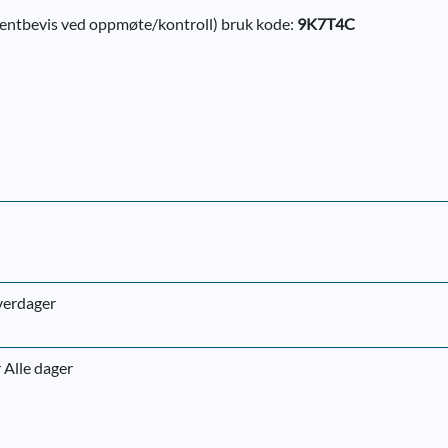
udentbevis ved oppmøte/kontroll) bruk kode:
9K7T4C
hverdager
 Alle dager