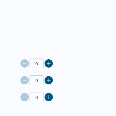
Reduser
Øk
antall
antall
Reduser
Øk
antall
antall
Reduser
Øk
antall
antall