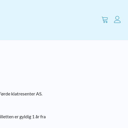
Vis
handlevogn
Førde klatresenter AS.
etten er gyldig 1 år fra